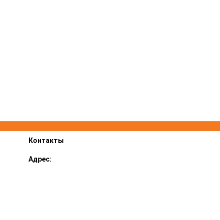
Контакты
Адрес:
Ярославский р-н, пос. Суринский 1В
График работы:
ПН-ПТ 8.00-17.00, СБ 9.00-14.00
E-mail::
lestehservice@mail.ru