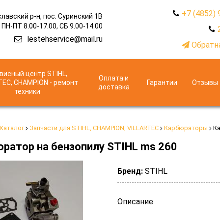
+7 (4852) 
лавский р-н, пос. Суринский 1В
ПН-ПТ 8.00-17.00, СБ 9.00-14.00
lestehservice@mail.ru
Обратна
висный центр STIHL,
Оплата и
TEC, CHAMPION - ремонт
Гарантии
Отзывы
доставка
техники
Каталог
Запчасти для STIHL, CHAMPION, VILLARTEC
Карбюраторы
Ка
ратор на бензопилу STIHL ms 260
Бренд:
STIHL
Описание