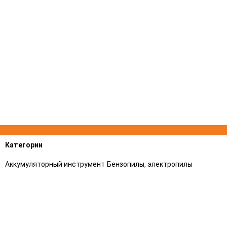
Категории
Аккумуляторный инструмент
Бензопилы, электропилы
Триммеры (косы)
Газонокосилки, аэраторы
газонов
Воздуходувные устройства и
Садовые измельчители
Всасывающие измельчители
Опрыскиватели,
Трактора
Распылители