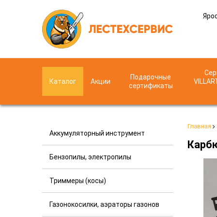
Ярос
Сер
Подарочные
Каталог
Акции
VILLAR
сертификаты
Главная
Аккумуляторный инструмент
Карбю
Бензопилы, электропилы
Триммеры (косы)
Газонокосилки, аэраторы газонов