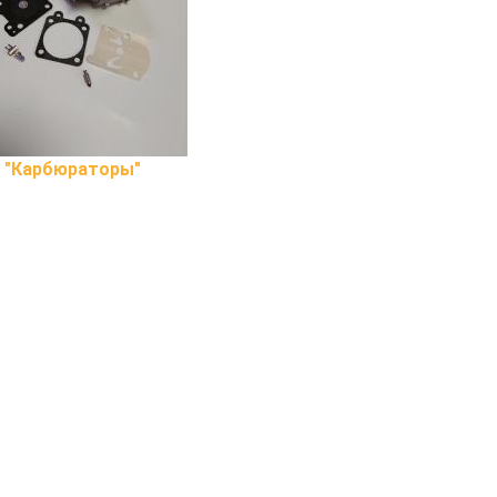
в
"Карбюраторы"