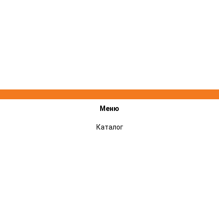
Меню
Каталог
Акции
Подарочные сертификаты
Сервисный центр STIHL, VILLARTEC, CHAMPION - ремонт техники
Оплата и доставка
Гарантии
Отзывы
Контакты
Новости