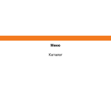
Меню
Каталог
Акции
Подарочные сертификаты
Сервисный центр STIHL, VILLARTEC, CHAMPION - ремонт техники
Оплата и доставка
Гарантии
Отзывы
Контакты
Новости
Контакты