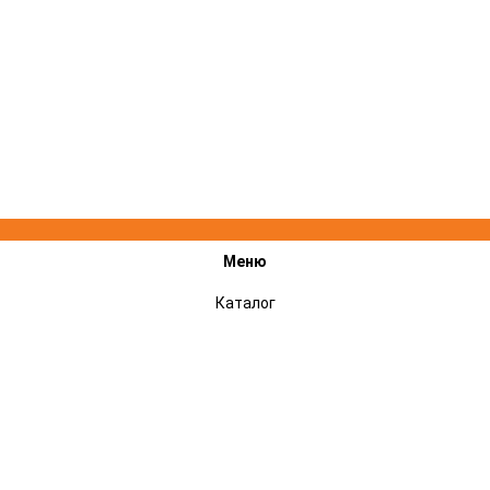
Меню
Каталог
Акции
Подарочные сертификаты
Сервисный центр STIHL, VILLARTEC, CHAMPION - ремонт техники
Оплата и доставка
Гарантии
Отзывы
Контакты
Новости