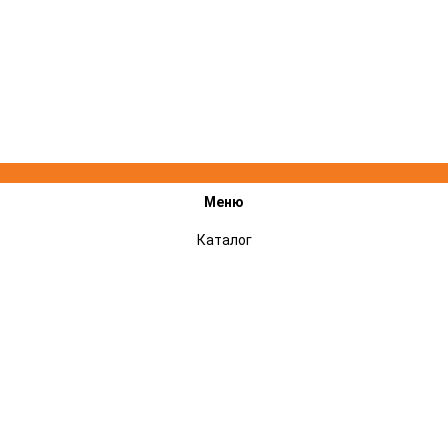
Меню
Каталог
Акции
Подарочные сертификаты
Сервисный центр STIHL, VILLARTEC, CHAMPION - ремонт техники
Оплата и доставка
Гарантии
Отзывы
Контакты
Новости
Контакты