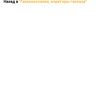
Назад в
"Газонокосилки, аэраторы газонов"