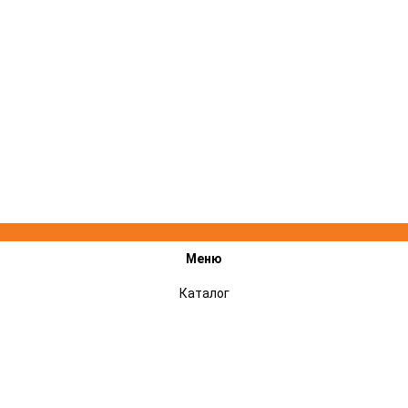
Меню
Каталог
Акции
Подарочные сертификаты
Сервисный центр STIHL, VILLARTEC, CHAMPION - ремонт техники
Оплата и доставка
Гарантии
Отзывы