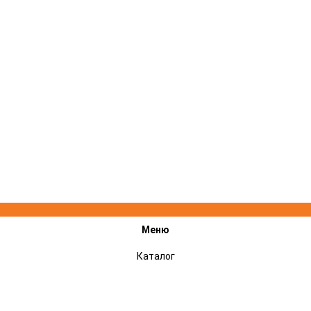
Меню
Каталог
Акции
Подарочные сертификаты
Сервисный центр STIHL, VILLARTEC, CHAMPION - ремонт техники
Оплата и доставка