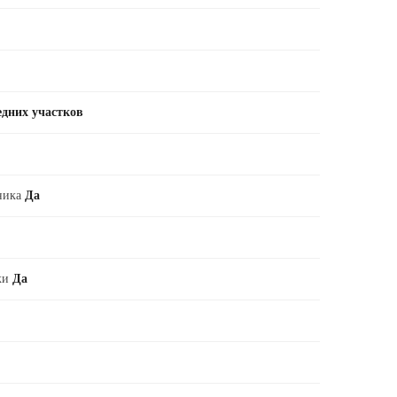
едних участков
рника
Да
вки
Да