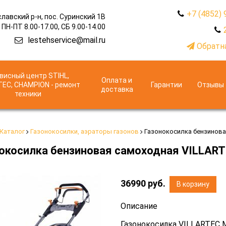
+7 (4852) 
лавский р-н, пос. Суринский 1В
ПН-ПТ 8.00-17.00, СБ 9.00-14.00
lestehservice@mail.ru
Обратна
висный центр STIHL,
Оплата и
TEC, CHAMPION - ремонт
Гарантии
Отзывы
доставка
техники
Каталог
Газонокосилки, аэраторы газонов
Газонокосилка бензинова
окосилка бензиновая самоходная VILLAR
36990
руб.
В корзину
Описание
Газонокосилка VILLARTEC 