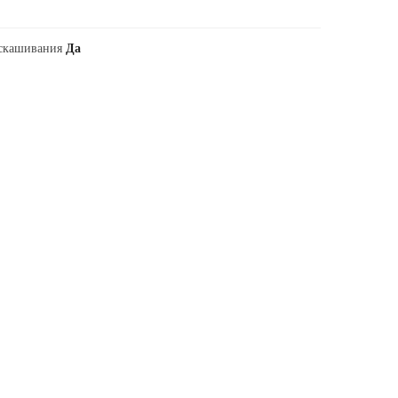
 скашивания
Да