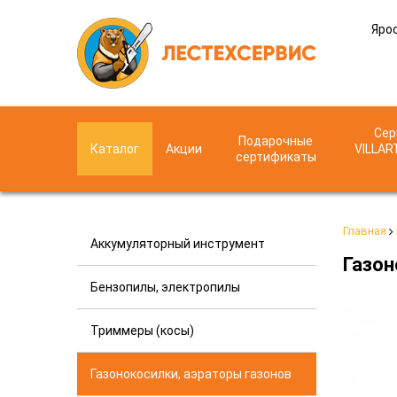
Ярос
Сер
Подарочные
Каталог
Акции
VILLAR
сертификаты
Главная
Аккумуляторный инструмент
Газон
Бензопилы, электропилы
Триммеры (косы)
Газонокосилки, аэраторы газонов