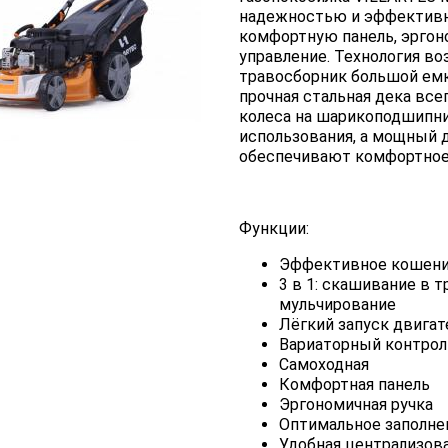
надежностью и эффективн
комфортную панель, эргон
управление. Технология в
травосборник большой емк
прочная стальная дека вс
колеса на шарикоподшипн
использования, а мощный 
обеспечивают комфортное
Функции:
Эффективное кошен
3 в 1: скашивание в 
мульчирование
Лёгкий запуск двигат
Вариаторный контрол
Самоходная
Комфортная панель
Эргономичная ручка
Оптимальное заполне
Удобная централизов