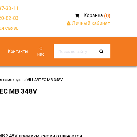
97-33-11
Корзина
(0)
20-82-83
Личный кабинет
я связь
О
Контакты
нас
я самоходная VILLARTEC MB 348V
TEC MB 348V
MB 348V премиум-серии отличается