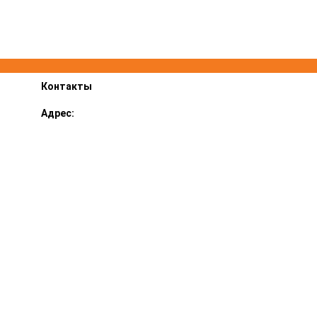
Контакты
Адрес:
Ярославский р-н, пос. Суринский 1В
График работы:
ПН-ПТ 8.00-17.00, СБ 9.00-14.00
E-mail::
lestehservice@mail.ru
Телефон:
+7 (4852) 97-33-11, 20-82-83