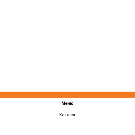
Меню
Каталог
Акции
Подарочные сертификаты
Сервисный центр STIHL, VILLARTEC, CHAMPION - ремонт техники