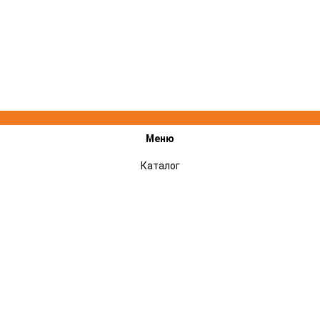
Меню
Каталог
Акции
Подарочные сертификаты
Сервисный центр STIHL, VILLARTEC, CHAMPION - ремонт техники
Оплата и доставка
Гарантии
Отзывы
Контакты
Новости
Контакты