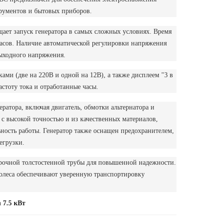
рументов и бытовых приборов.
щает запуск генератора в самых сложных условиях. Время
часов. Наличие автоматической регулировки напряжения
ыходного напряжения.
ками (две на 220В и одной на 12В), а также дисплеем "3 в
стоту тока и отработанные часы.
ратора, включая двигатель, обмотки альтернатора и
с высокой точностью и из качественных материалов,
ьность работы. Генератор также оснащен предохранителем,
егрузки.
прочной толстостенной трубы для повышенной надежности.
леса обеспечивают уверенную транспортировку
а
7.5 кВт