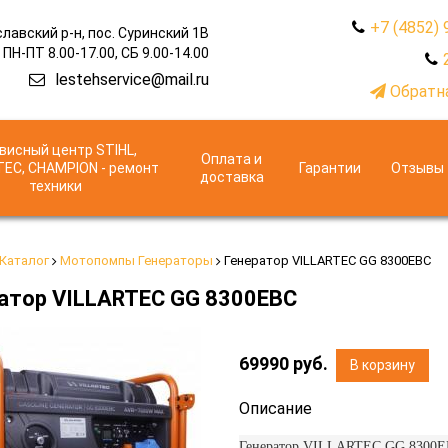
+7 (4852) 
лавский р-н, пос. Суринский 1В
ПН-ПТ 8.00-17.00, СБ 9.00-14.00
lestehservice@mail.ru
Обратна
висный центр STIHL,
Оплата и
TEC, CHAMPION - ремонт
Гарантии
Отзывы
доставка
техники
Каталог
Мотопомпы Генераторы
Генератор VILLARTEC GG 8300ЕВС
атор VILLARTEC GG 8300ЕВС
69990
руб.
В корзину
Описание
Генератор VILLARTEC GG 8300ЕВС