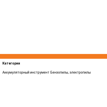
Категории
Аккумуляторный инструмент
Бензопилы, электропилы
Триммеры (косы)
Газонокосилки, аэраторы
газонов
Воздуходувные устройства и
Садовые измельчители
Всасывающие измельчители
Опрыскиватели,
Трактора
Распылители
Культиваторы
Мотоблоки
Мойки высокого давления
Мотоножницы, Высоторезы