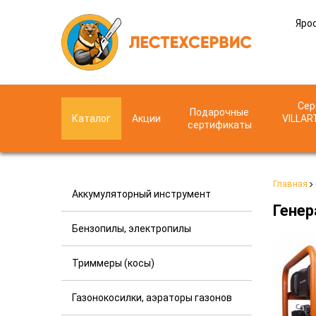
Ярос
Сер
Подарочные
Каталог
Акции
VILLAR
сертификаты
Главная
Аккумуляторный инструмент
Генер
Бензопилы, электропилы
Триммеры (косы)
Газонокосилки, аэраторы газонов