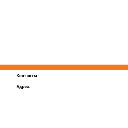
Контакты
Адрес:
Ярославский р-н, пос. Суринский 1В
График работы:
ПН-ПТ 8.00-17.00, СБ 9.00-14.00
E-mail::
lestehservice@mail.ru