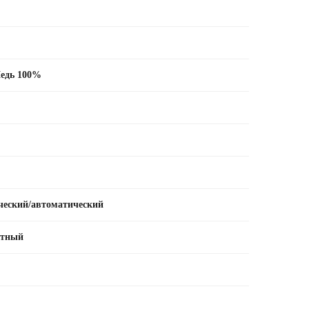
едь 100%
ческий/автоматический
ктный