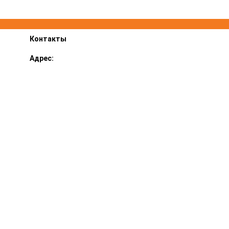
Контакты
Адрес:
Ярославский р-н, пос. Суринский 1В
График работы:
ПН-ПТ 8.00-17.00, СБ 9.00-14.00
E-mail::
lestehservice@mail.ru
Телефон:
+7 (4852) 97-33-11, 20-82-83
Продвижение сайтов — Adlaim