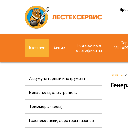
Ярос
Сер
Подарочные
Каталог
Акции
VILLAR
сертификаты
Главная
Аккумуляторный инструмент
Генер
Бензопилы, электропилы
Триммеры (косы)
Газонокосилки, аэраторы газонов