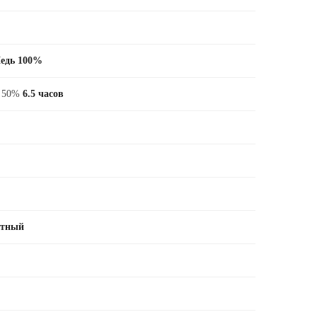
едь 100%
е 50%
6.5 часов
ктный