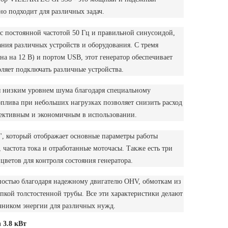
но подходит для различных задач.
с постоянной частотой 50 Гц и правильной синусоидой,
ания различных устройств и оборудования. С тремя
дна на 12 В) и портом USB, этот генератор обеспечивает
оляет подключать различные устройства.
ся низким уровнем шума благодаря специальному
плива при небольших нагрузках позволяет снизить расход
ффективным и экономичным в использовании.
", который отображает основные параметры работы
, частота тока и отработанные моточасы. Также есть три
ветов для контроля состояния генератора.
ностью благодаря надежному двигателю OHV, обмоткам из
пкой толстостенной трубы. Все эти характеристики делают
чником энергии для различных нужд.
а
3.8 кВт