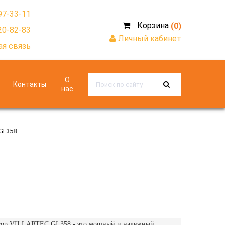
97-33-11
Корзина
(0)
20-82-83
Личный кабинет
я связь
О
Контакты
нас
I 358
тор VILLARTEC GI 358 - это мощный и надежный