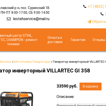
+7 (4852) 
лавский р-н, пос. Суринский 1В
ПН-ПТ 8.00-17.00, СБ 9.00-14.00
lestehservice@mail.ru
Обратна
висный центр STIHL,
Оплата и
TEC, CHAMPION - ремонт
Гарантии
Отзывы
доставка
техники
Каталог
Мотопомпы Генераторы
Генератор инверторный VILLARTEC G
атор инверторный VILLARTEC GI 358
33590
руб.
В корзину
Описание
Инверторный бензиновый генера