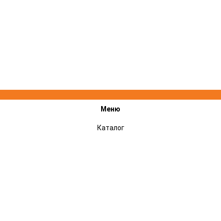
Меню
Каталог
Акции
Подарочные сертификаты
Сервисный центр STIHL, VILLARTEC, CHAMPION - ремонт техники
Оплата и доставка
Гарантии
Отзывы
Контакты
Новости